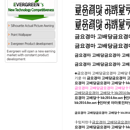
금요경마 고배당금요경
토인터넷 야­마토 
금요경마 고배당금요경
토인터넷 야­마토 
금요경마 고배당금요경마 고배
금요경마 고배당금요경마 고배
금요경마 고배당금요경마 고배당╊ b
금요경마 고배당금요경마 고배당╊ b
◈
금요경마 고배당금요경마 고배당╊ blc2
기운 야
금요경마 고배당금요경마 고배당╊ 
요경마 고배당금요경마 고배당╊ blc201
금요경마 고배당금요경마 고배당╊ blc20
고배당금요경마 고배당╊ blc2014.6te
요경마 고배당╊ blc2014.6te.net
blc2014.6te.net ╊인터넷 야­마토인
금요경마 고배당금요경마 고배당╊ blc2014.6
╊있지만╊
금요경마 고배당금요경마 고배당
요경마 고배당금요경마 고배당╊ blc201