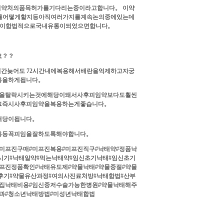
약처의품목허가를기다리는중이라고합니다。 이약
를어떻게할지등아직여러가지를계속논의중에있는데
물이합법적으로국내유통이되었으면합니다。
요？？
간늦어도 72시간내에복용해서배란을억제하고자궁
용을하게됩니다。
을탈락시키는것에해당이돼서사후피임약보다도훨씬
그즉시사후피임약을복용하는게좋습니다。
해당이됩니다。
용등꼭피임을잘하도록해야합니다。
미프진구매#미프진복용#미프진직구#낙태약#정품낙
시기#낙태알약#먹는낙태약#임신초기낙태#임신초기
프진정품확인#낙태유도제#약물낙태#약물중절#약물
후기#약물유산과정#여의사진료처방#낙태합법#산부
기집낙태비용#임신중저수술가능한병원#약물낙태해주
과#청소년낙태방법#미성년낙태합법