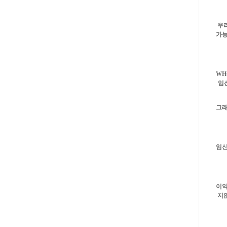
우
가
W
임
그
임
이
지