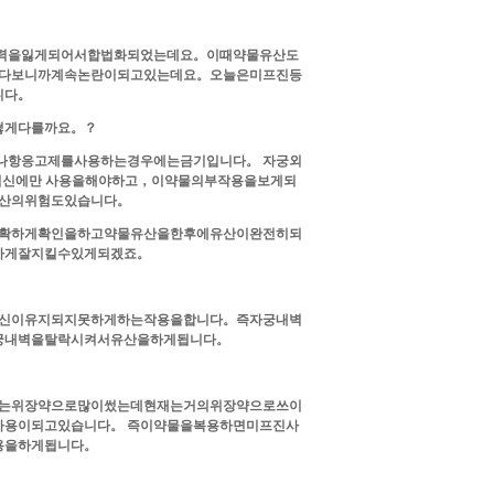
이효력을잃게되어서합법화되었는데요。이때약물유산도
다보니까계속논란이되고있는데요。오늘은미프진등
니다。
떻게다를까요。？
나항응고제를사용하는경우에는금기입니다。 자궁외
신에만 사용을해야하고，이약물의부작용을보게되
산의위험도있습니다。
확하게확인을하고약물유산을한후에유산이완전히되
하게잘지킬수있게되겠죠。
신이유지되지못하게하는작용을합니다。즉자궁내벽
궁내벽을탈락시켜서유산을하게됩니다。
는위장약으로많이썼는데현재는거의위장약으로쓰이
사용이되고있습니다。 즉이약물을복용하면미프진사
용을하게됩니다。