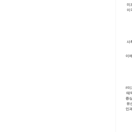
미
이
사
이
#미
태
증상
유
인