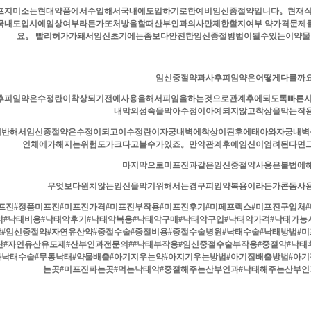
프지미소는현대약품에서수입해서국내에도입하기로한예비임신중절약입니다。현재식
국내도입시에임상여부라든가또처방을할때산부인과의사만제한할지여부 약가격문제
요。 빨리허가가돼서임신초기에는좀보다안전한임신중절방법이될수있는이약
임신중절약과사후피임약은어떻게다를까
후피임약은수정란이착상되기전에사용을해서피임을하는것으로관계후에되도록빠른시
내막의성숙을막아수정이아예되지않고착상을막는작
에반해서임신중절약은수정이되고이수정란이자궁내벽에착상이된후에태아와자궁내벽
인체에가해지는위험도가크다고볼수가있죠。만약관계후에임신이염려된다면
마지막으로미프진과같은임신중절약사용은불법에
무엇보다원치않는임신을막기위해서는경구피임약복용이라든가콘돔사
프진#정품미프진#미프진가격#미프진부작용#미프진후기#미페프렉스#미프진구입처#
약#낙태비용#낙태약후기#낙태약복용#낙태약구매#낙태약구입#낙태약가격#낙태가능
#임신중절약#자연유산약#중절수술#중절비용#중절수술병원#낙태수술#낙태방법#미
산#자연유산유도제#산부인과전문의##낙태부작용#임신중절수술부작용#중절약#낙태
과낙태수술#무통낙태#약물배출#아기지우는약#아지기우는방법#아기집배출방법#아
는곳#미프진파는곳#먹는낙태약#중절해주는산부인과#낙태해주는산부인