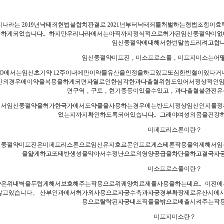
리나라는 2019년낙태죄헌법불합치판결로 2021년부터낙태죄를처벌하는형법조항
능하게되었습니다。하지만우리나라에서는아직까지정식적으로허가된임신중절약이없
임신중절약에대해서한번말씀드리려고합
임신중절약미프진，미소프로스톨，미프지미소는어
HO에서는임신초기약 12주이내에만이약물유산을인정을하고있고또심한빈혈이있다거
신의경우에이약을복용을하게되면파열로인한심각한과다출혈위험도있어서정상적인임
면구역，구토，현기증등이있을수있고，과다출혈불완전유
래서임신중절약을허가한국가에서도약물을사용하는경우에는반드시정상임신인지를정
었는지까지확인하도록되어있습니다。그래야여성의몸을건강
미페프리스톤이란？
신중절약미프진은미페프리스톤으로임신유지호르몬인프로게스테론작용을억제해서임
을얇게하고또태반생성을막아서수정난으로의영양공급을차단을하고결국자
미소프로스톨이란？
약은위내벽을두텁게해서보호해주는작용으로위궤양치료제를사용을하는데요。이전에
않고있습니다。 산부인과에서허가외사용으로자궁수축과자궁경부확장제로유산시에
용으로탈락된자궁내조직들을밖으로배출시켜주는작
미프지미소란？