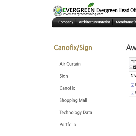
T
드
NA