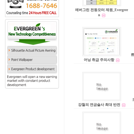
에버그린 전동모터 제원_Evergree
n
류
어닝 취급 주의사항
강철의 연금술사 최대 반전